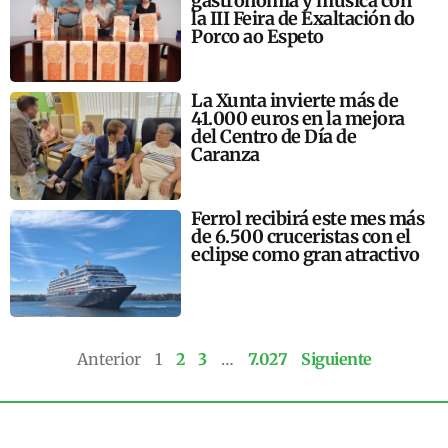
gastronomía y música con
la III Feira de Exaltación do
Porco ao Espeto
La Xunta invierte más de
41.000 euros en la mejora
del Centro de Día de
Caranza
Ferrol recibirá este mes más
de 6.500 cruceristas con el
eclipse como gran atractivo
Anterior
1
2
3
…
7.027
Siguiente