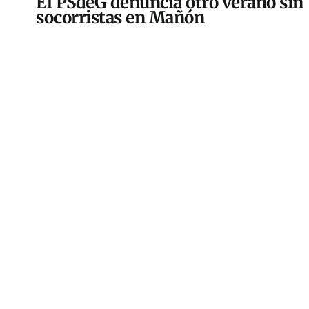
El PSdeG denuncia otro verano sin
socorristas en Mañón