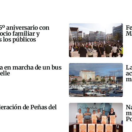
5º aniversario con
Fe
 ocio familiar y
Mi
s los públicos
ta en marcha de un bus
La
elle
ac
m
eración de Peñas del
Na
mú
Po