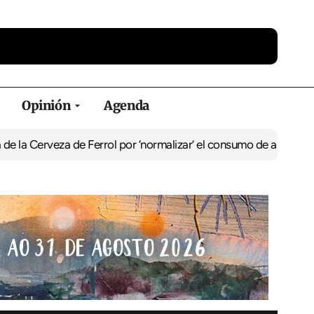
Opinión
Agenda
za de Ferrol por ‘normalizar’ el consumo de alcohol
De Perlío a Do