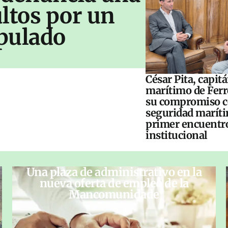
ltos por un
pulado
César Pita, capit
marítimo de Ferr
su compromiso c
seguridad maríti
primer encuentr
institucional
Una plaza de administrativo en la
nueva oferta de empleo de la
Mancomunidade