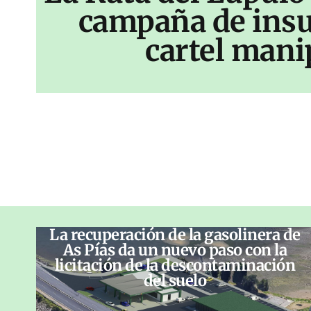
campaña de insu
cartel mani
La recuperación de la gasolinera de
As Pías da un nuevo paso con la
licitación de la descontaminación
del suelo