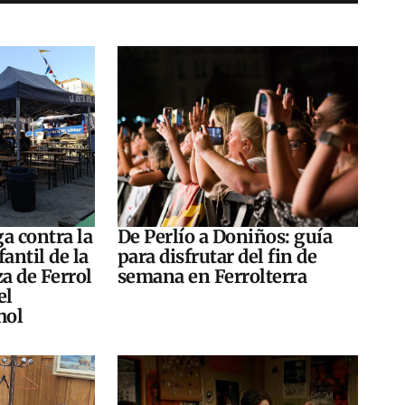
a contra la
De Perlío a Doniños: guía
antil de la
para disfrutar del fin de
za de Ferrol
semana en Ferrolterra
el
hol