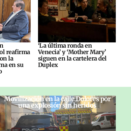
án
‘La última ronda en
ol reafirma
Venecia’ y ‘Mother Mary’
on la
siguen en la cartelera del
ma en su
Duplex
o
Movilización en la calle Dolores por
una explosión sin heridos