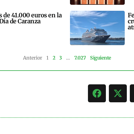
 de 41.000 euros en la
Fe
 Día de Caranza
cr
at
Anterior
1
2
3
…
7.027
Siguiente