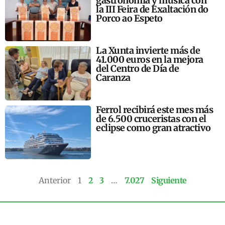
gastronomía y música con
la III Feira de Exaltación do
Porco ao Espeto
La Xunta invierte más de
41.000 euros en la mejora
del Centro de Día de
Caranza
Ferrol recibirá este mes más
de 6.500 cruceristas con el
eclipse como gran atractivo
Anterior
1
2
3
…
7.027
Siguiente