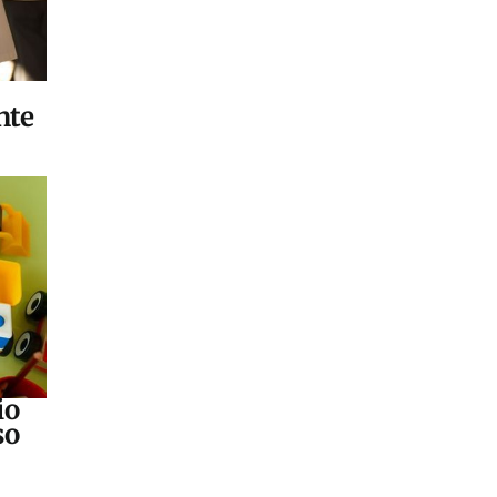
nte
io
so