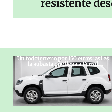
resistente des
Un todoterreno por 150 euros: así es
la subasta que llega a Ferrol