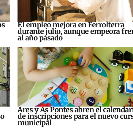
os
El empleo mejora en Ferrolterra
durante julio, aunque empeora fre
al año pasado
Ares y As Pontes abren el calendar
so
de inscripciones para el nuevo cur
municipal