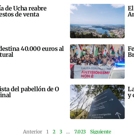
ía de Ucha reabre
El
estos de venta
An
 destina 40.000 euros al
Fe
tural
Br
ista del pabellón de O
La
final
y 
Anterior
1
2
3
…
7.023
Siguiente