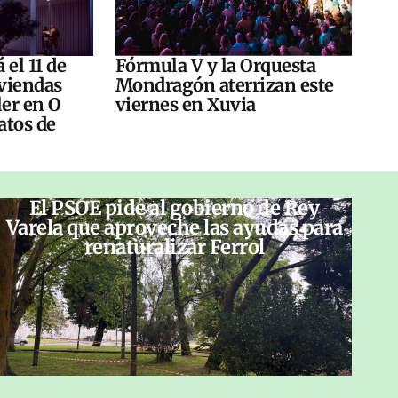
 el 11 de
Fórmula V y la Orquesta
viendas
Mondragón aterrizan este
ler en O
viernes en Xuvia
atos de
El PSOE pide al gobierno de Rey
Varela que aproveche las ayudas para
renaturalizar Ferrol