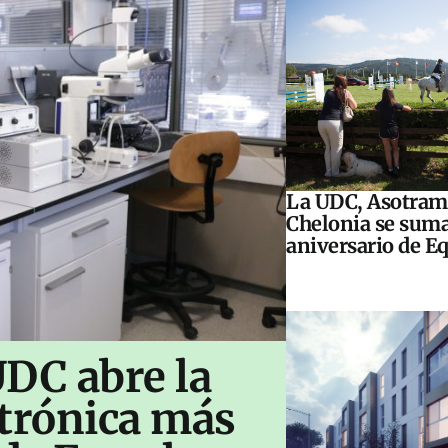
La UDC, Asotram
Chelonia se suma
aniversario de E
UDC abre la
ctrónica más