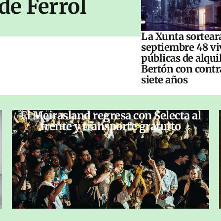
de Ferrol
La Xunta sorteará
septiembre 48 vi
públicas de alqui
Bertón con contr
siete años
El Meirasland regresa con Selecta al
frente y transporte gratuito