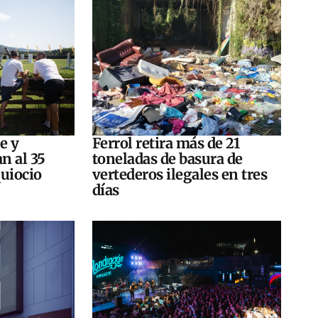
e y
Ferrol retira más de 21
n al 35
toneladas de basura de
quiocio
vertederos ilegales en tres
días