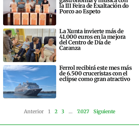
gastronomía y música con
la III Feira de Exaltación do
Porco ao Espeto
La Xunta invierte más de
41.000 euros en la mejora
del Centro de Día de
Caranza
Ferrol recibirá este mes más
de 6.500 cruceristas con el
eclipse como gran atractivo
Anterior
1
2
3
…
7.027
Siguiente