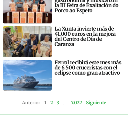
gastronomía y música con
la III Feira de Exaltación do
Porco ao Espeto
La Xunta invierte más de
41.000 euros en la mejora
del Centro de Día de
Caranza
Ferrol recibirá este mes más
de 6.500 cruceristas con el
eclipse como gran atractivo
Anterior
1
2
3
…
7.027
Siguiente