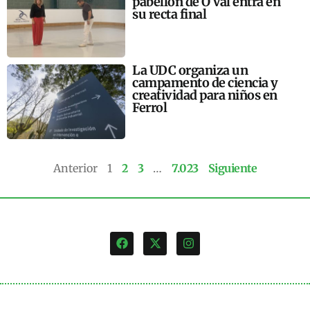
pabellón de O Val entra en
su recta final
La UDC organiza un
campamento de ciencia y
creatividad para niños en
Ferrol
Anterior
1
2
3
…
7.023
Siguiente