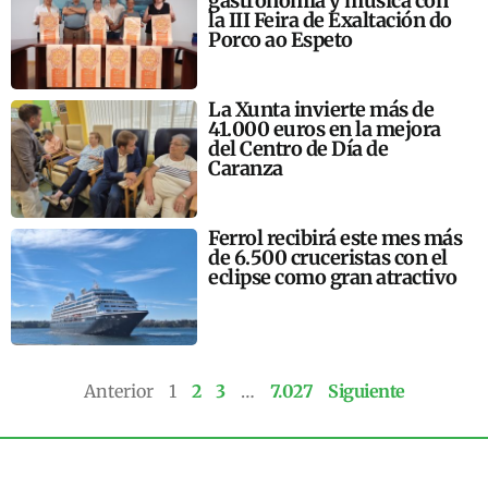
gastronomía y música con
la III Feira de Exaltación do
Porco ao Espeto
La Xunta invierte más de
41.000 euros en la mejora
del Centro de Día de
Caranza
Ferrol recibirá este mes más
de 6.500 cruceristas con el
eclipse como gran atractivo
Anterior
1
2
3
…
7.027
Siguiente