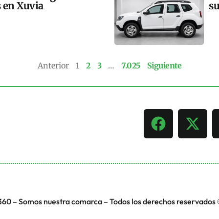
s en Xuvia
su
Anterior
1
2
3
…
7.025
Siguiente
360 – Somos nuestra comarca – Todos los derechos reservados