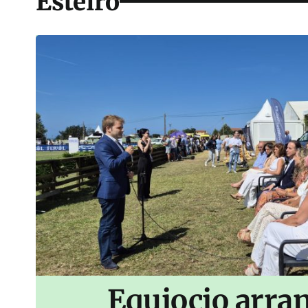
Esteiro
Equiocio arran