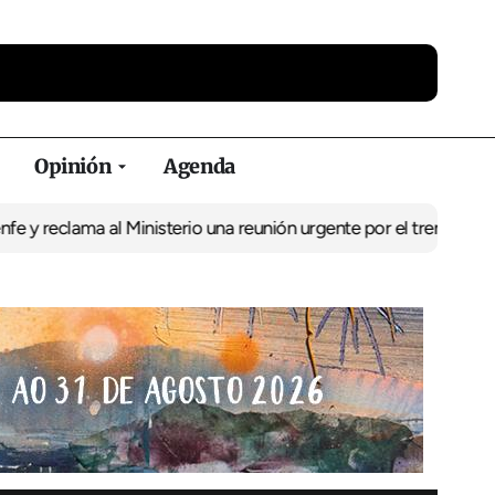
Opinión
Agenda
ma al Ministerio una reunión urgente por el tren
El BNG exige la 