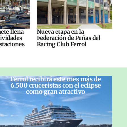
ete llena
Nueva etapa en la
tividades
Federación de Peñas del
ustaciones
Racing Club Ferrol
Ferrol recibirá este mes más de
6.500 cruceristas con el eclipse
como gran atractivo