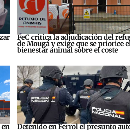
zar
FeC critica la adjudicación del refu
de Mougá y exige que se priorice e
bienestar animal sobre el coste
 en
Detenido en Ferrol el presunto aut