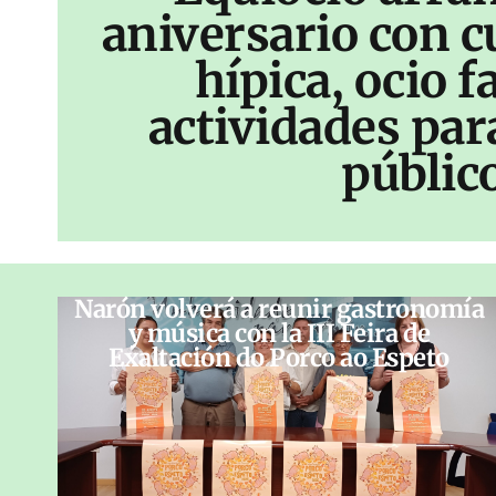
aniversario con c
hípica, ocio f
actividades par
públic
Narón volverá a reunir gastronomía
y música con la III Feira de
Exaltación do Porco ao Espeto