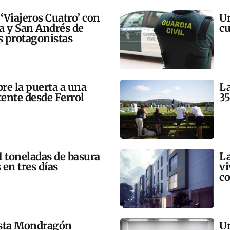
 ‘Viajeros Cuatro’ con
Un
ra y San Andrés de
cu
 protagonistas
bre la puerta a una
La
tente desde Ferrol
35
21 toneladas de basura
La
 en tres días
vi
co
esta Mondragón
Un