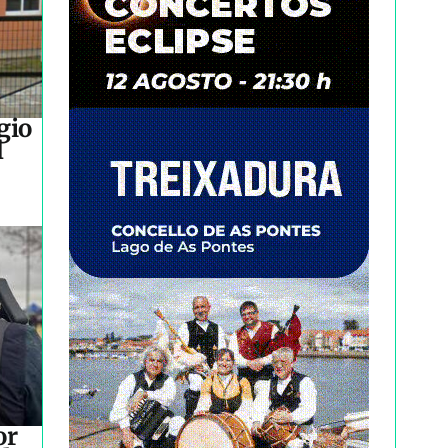
gio
l
or