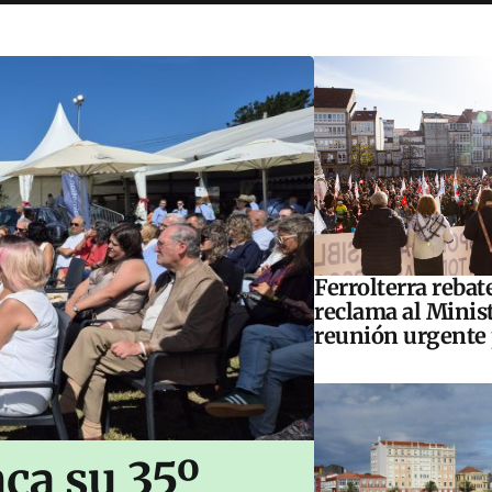
Ferrolterra rebat
reclama al Minis
reunión urgente 
ca su 35º