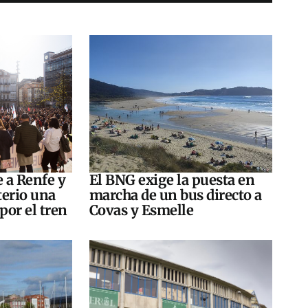
e a Renfe y
El BNG exige la puesta en
terio una
marcha de un bus directo a
por el tren
Covas y Esmelle