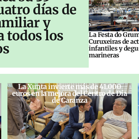
uatro días de
amiliar y
a todos los
La Festa do Grum
Curuxeiras de ac
os
infantiles y deg
marineras
La Xunta invierte más de 41.000
euros en la mejora del Centro de Día
de Caranza