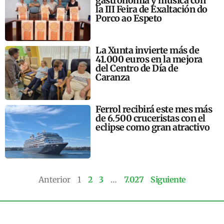
gastronomía y música con
la III Feira de Exaltación do
Porco ao Espeto
La Xunta invierte más de
41.000 euros en la mejora
del Centro de Día de
Caranza
Ferrol recibirá este mes más
de 6.500 cruceristas con el
eclipse como gran atractivo
Anterior
1
2
3
…
7.027
Siguiente