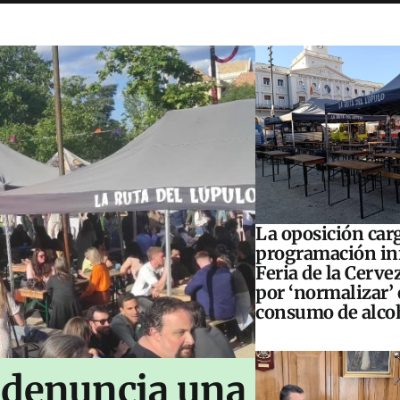
La oposición carg
programación inf
Feria de la Cerve
por ‘normalizar’ 
consumo de alco
 denuncia una