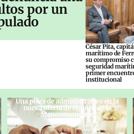
ltos por un
pulado
César Pita, capit
marítimo de Ferr
su compromiso c
seguridad maríti
primer encuentr
institucional
Una plaza de administrativo en la
nueva oferta de empleo de la
Mancomunidade