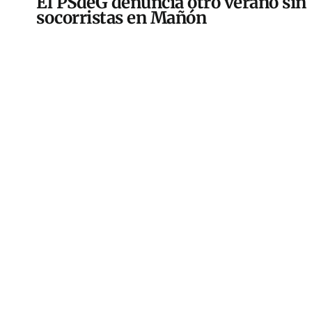
El PSdeG denuncia otro verano sin
socorristas en Mañón