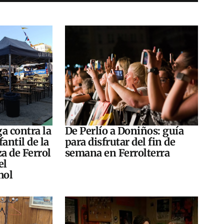
a contra la
De Perlío a Doniños: guía
antil de la
para disfrutar del fin de
za de Ferrol
semana en Ferrolterra
el
hol