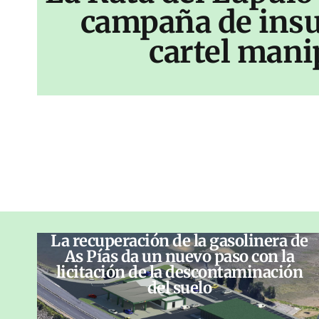
campaña de insu
cartel mani
La recuperación de la gasolinera de
As Pías da un nuevo paso con la
licitación de la descontaminación
del suelo