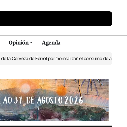
Opinión
Agenda
za de Ferrol por ‘normalizar’ el consumo de alcohol
De Perlío a Do