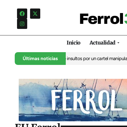
Inicio
Actualidad
ncia una campaña de insultos por un cartel manipulado
Últimas noticias
La oposic