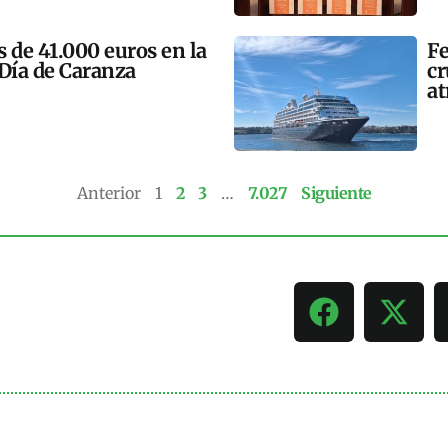
 de 41.000 euros en la
Fe
 Día de Caranza
cr
at
Anterior
1
2
3
…
7.027
Siguiente