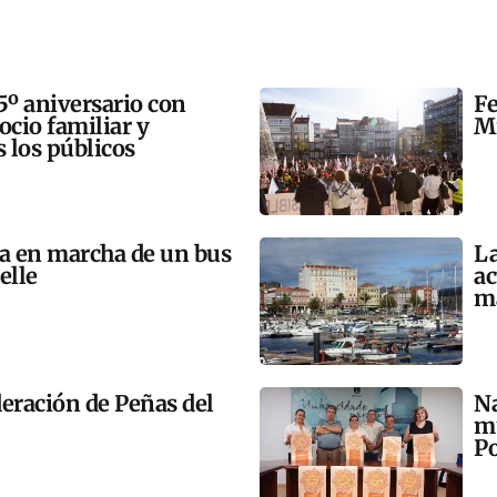
5º aniversario con
Fe
 ocio familiar y
Mi
s los públicos
ta en marcha de un bus
La
elle
ac
m
eración de Peñas del
Na
mú
Po