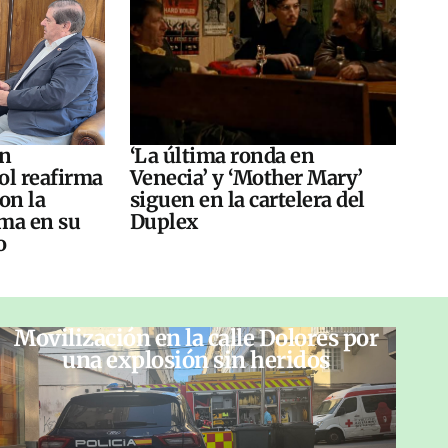
án
‘La última ronda en
ol reafirma
Venecia’ y ‘Mother Mary’
on la
siguen en la cartelera del
ma en su
Duplex
o
Movilización en la calle Dolores por
una explosión sin heridos