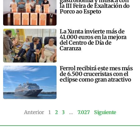
gastronomía y música con
la III Feira de Exaltación do
Porco ao Espeto
La Xunta invierte más de
41.000 euros en la mejora
del Centro de Día de
Caranza
Ferrol recibirá este mes más
de 6.500 cruceristas con el
eclipse como gran atractivo
Anterior
1
2
3
…
7.027
Siguiente