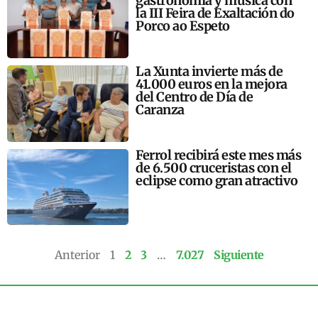
gastronomía y música con
la III Feira de Exaltación do
Porco ao Espeto
La Xunta invierte más de
41.000 euros en la mejora
del Centro de Día de
Caranza
Ferrol recibirá este mes más
de 6.500 cruceristas con el
eclipse como gran atractivo
Anterior
1
2
3
…
7.027
Siguiente