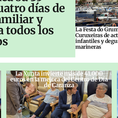
uatro días de
amiliar y
a todos los
La Festa do Grum
Curuxeiras de ac
os
infantiles y deg
marineras
La Xunta invierte más de 41.000
euros en la mejora del Centro de Día
de Caranza