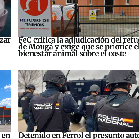
zar
FeC critica la adjudicación del refu
de Mougá y exige que se priorice e
bienestar animal sobre el coste
 en
Detenido en Ferrol el presunto aut