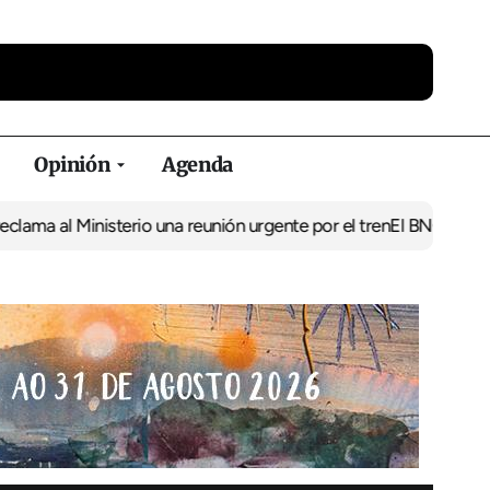
Opinión
Agenda
Ministerio una reunión urgente por el tren
El BNG exige la puesta