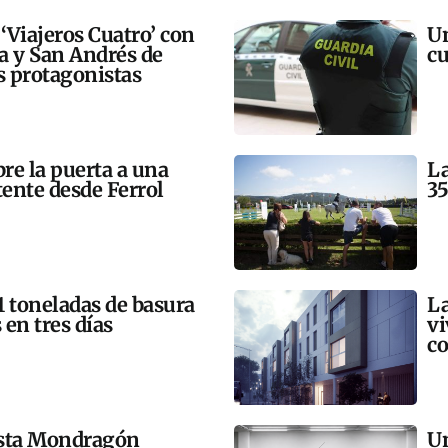
 ‘Viajeros Cuatro’ con
Un
ra y San Andrés de
cu
 protagonistas
bre la puerta a una
La
tente desde Ferrol
35
21 toneladas de basura
La
 en tres días
vi
co
esta Mondragón
Un