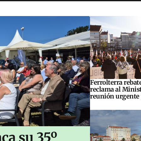
Ferrolterra rebat
reclama al Minis
reunión urgente 
ca su 35º