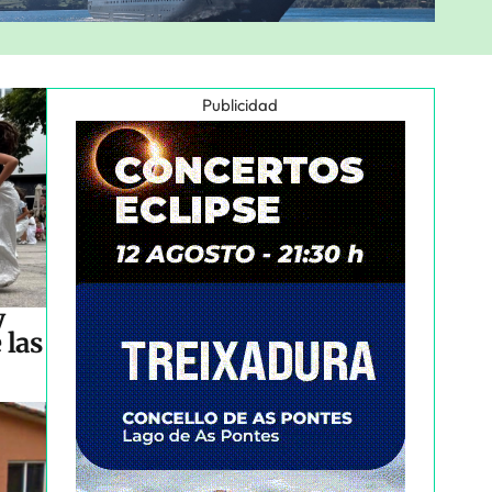
Publicidad
y
 las