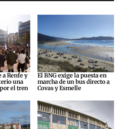
e a Renfe y
El BNG exige la puesta en
terio una
marcha de un bus directo a
por el tren
Covas y Esmelle