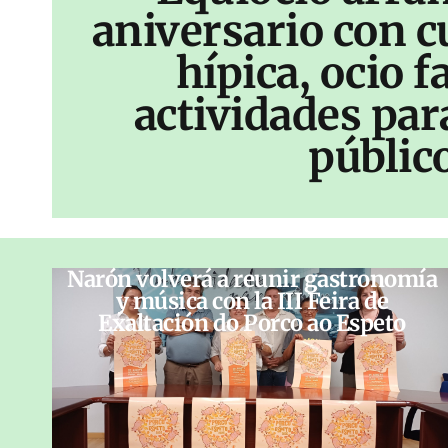
aniversario con c
hípica, ocio f
actividades par
públic
Narón volverá a reunir gastronomía
y música con la III Feira de
Exaltación do Porco ao Espeto