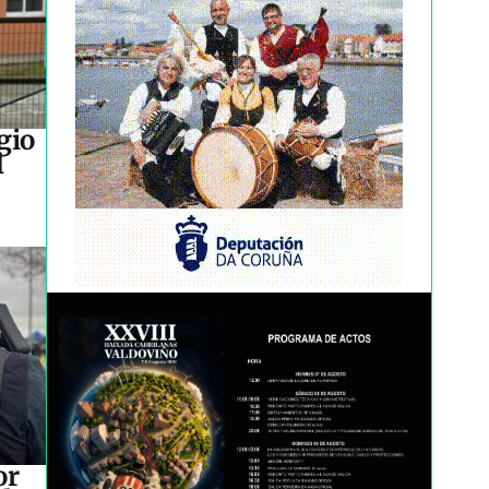
gio
l
or