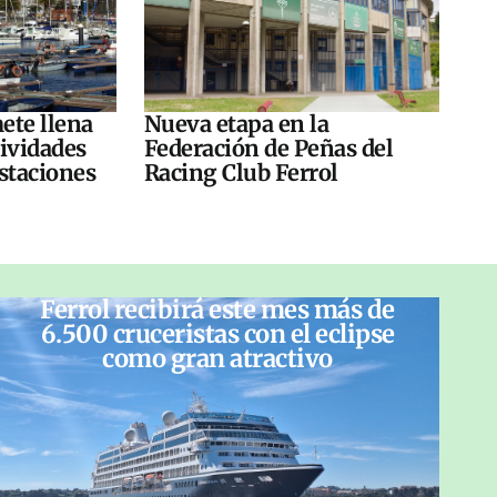
ete llena
Nueva etapa en la
tividades
Federación de Peñas del
ustaciones
Racing Club Ferrol
Ferrol recibirá este mes más de
6.500 cruceristas con el eclipse
como gran atractivo