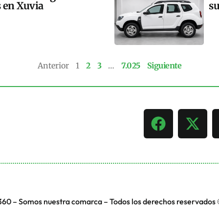
s en Xuvia
su
Anterior
1
2
3
…
7.025
Siguiente
360 – Somos nuestra comarca – Todos los derechos reservados