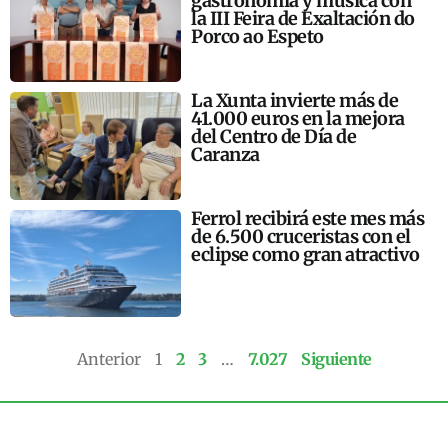
gastronomía y música con
la III Feira de Exaltación do
Porco ao Espeto
La Xunta invierte más de
41.000 euros en la mejora
del Centro de Día de
Caranza
Ferrol recibirá este mes más
de 6.500 cruceristas con el
eclipse como gran atractivo
Anterior
1
2
3
…
7.027
Siguiente