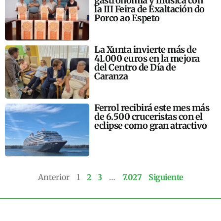
gastronomía y música con
la III Feira de Exaltación do
Porco ao Espeto
La Xunta invierte más de
41.000 euros en la mejora
del Centro de Día de
Caranza
Ferrol recibirá este mes más
de 6.500 cruceristas con el
eclipse como gran atractivo
Anterior
1
2
3
…
7.027
Siguiente