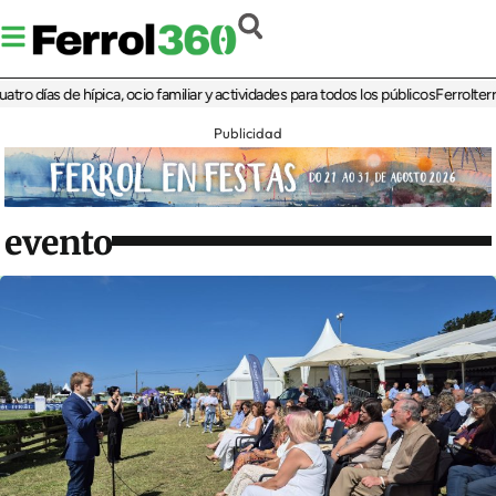
ías de hípica, ocio familiar y actividades para todos los públicos
Ferrolterra reb
Publicidad
evento