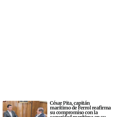
César Pita, capitán
marítimo de Ferrol reafirma
su compromiso con la