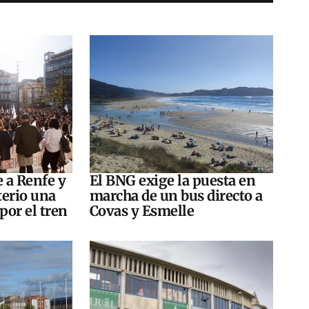
e a Renfe y
El BNG exige la puesta en
terio una
marcha de un bus directo a
por el tren
Covas y Esmelle