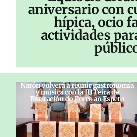
aniversario con c
hípica, ocio f
actividades par
públic
Narón volverá a reunir gastronomía
y música con la III Feira de
Exaltación do Porco ao Espeto