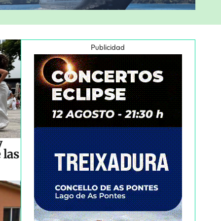
Publicidad
y
 las