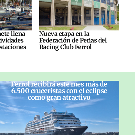
ete llena
Nueva etapa en la
tividades
Federación de Peñas del
ustaciones
Racing Club Ferrol
Ferrol recibirá este mes más de
6.500 cruceristas con el eclipse
como gran atractivo