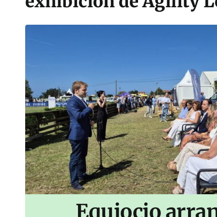
exhibición de Agility 
Equiocio arran