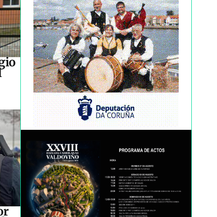
gio
l
or