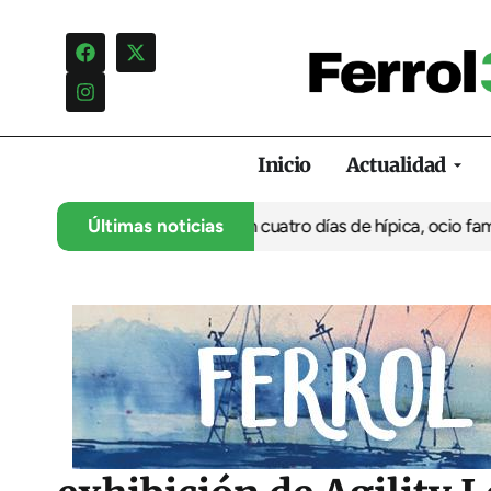
Inicio
Actualidad
 su 35º aniversario con cuatro días de hípica, ocio familiar y ac
Últimas noticias