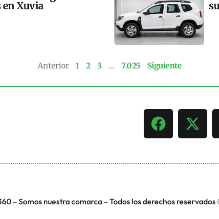
s en Xuvia
su
Anterior
1
2
3
…
7.025
Siguiente
360 – Somos nuestra comarca – Todos los derechos reservados