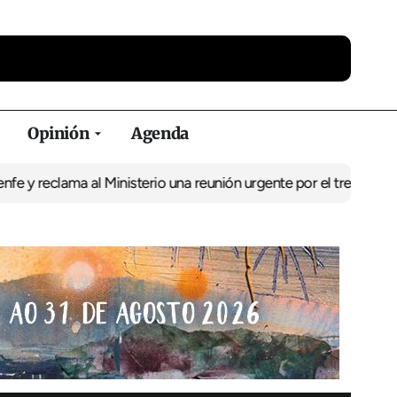
Opinión
Agenda
ama al Ministerio una reunión urgente por el tren
El BNG exige la 