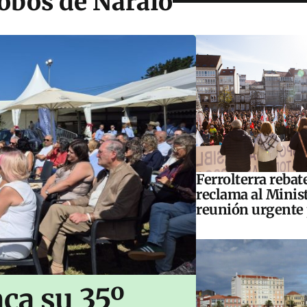
Lobos de Naraío
Ferrolterra rebat
reclama al Minis
reunión urgente 
ca su 35º