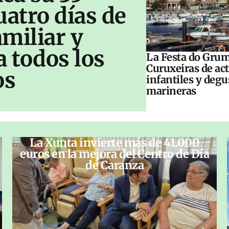
uatro días de
amiliar y
a todos los
La Festa do Grum
Curuxeiras de ac
os
infantiles y deg
marineras
La Xunta invierte más de 41.000
euros en la mejora del Centro de Día
de Caranza