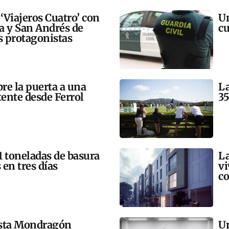
 ‘Viajeros Cuatro’ con
Un
ra y San Andrés de
cu
 protagonistas
bre la puerta a una
La
tente desde Ferrol
35
21 toneladas de basura
La
 en tres días
vi
co
esta Mondragón
Un