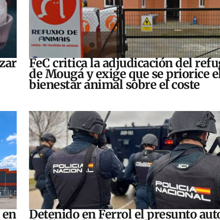
zar
FeC critica la adjudicación del refu
de Mougá y exige que se priorice e
bienestar animal sobre el coste
 en
Detenido en Ferrol el presunto aut