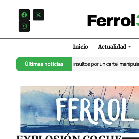
Inicio
Actualidad
ncia una campaña de insultos por un cartel manipulado
Últimas noticias
La oposic