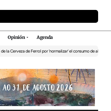
Opinión
Agenda
za de Ferrol por ‘normalizar’ el consumo de alcohol
De Perlío a Do