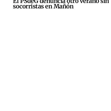
El PSdeG denuncia otro verano sin
socorristas en Mañón