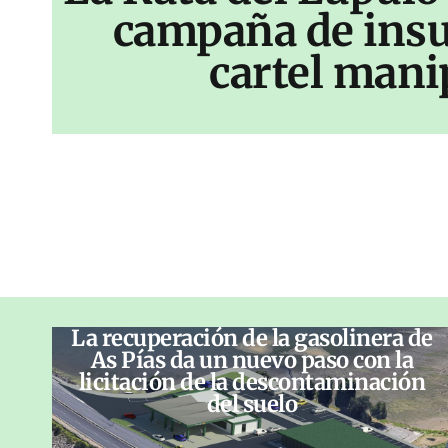
campaña de insu
cartel mani
La recuperación de la gasolinera de
As Pías da un nuevo paso con la
licitación de la descontaminación
del suelo