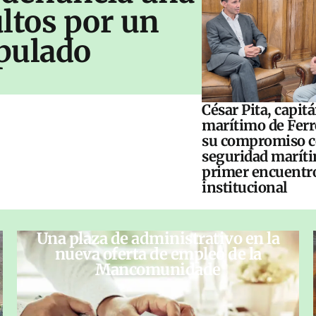
ltos por un
pulado
César Pita, capit
marítimo de Ferr
su compromiso c
seguridad maríti
primer encuentr
institucional
Una plaza de administrativo en la
nueva oferta de empleo de la
Mancomunidade