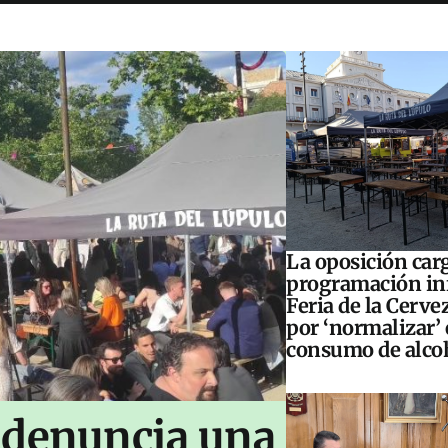
La oposición carg
programación inf
Feria de la Cerve
por ‘normalizar’ 
consumo de alco
 denuncia una