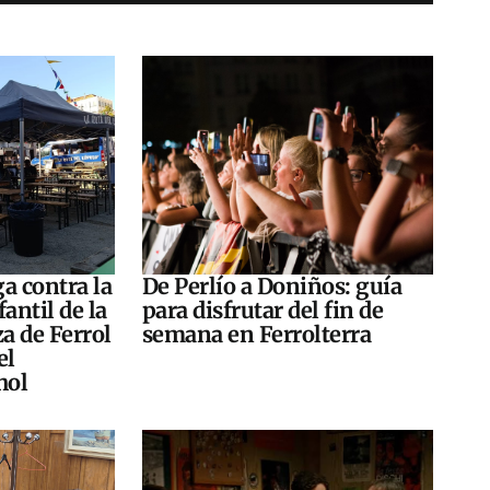
a contra la
De Perlío a Doniños: guía
antil de la
para disfrutar del fin de
za de Ferrol
semana en Ferrolterra
el
hol