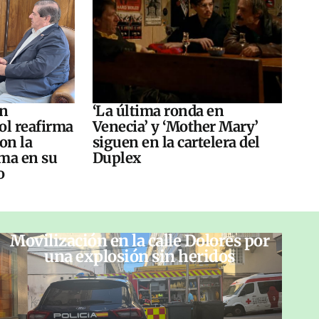
án
‘La última ronda en
ol reafirma
Venecia’ y ‘Mother Mary’
on la
siguen en la cartelera del
ma en su
Duplex
o
Movilización en la calle Dolores por
una explosión sin heridos