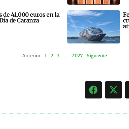
 de 41.000 euros en la
Fe
 Día de Caranza
cr
at
Anterior
1
2
3
…
7.027
Siguiente