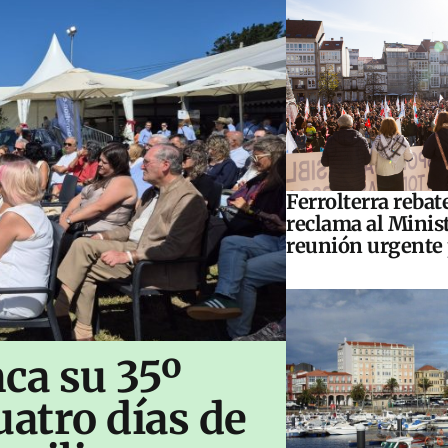
Ferrolterra rebat
reclama al Minis
reunión urgente 
ca su 35º
uatro días de