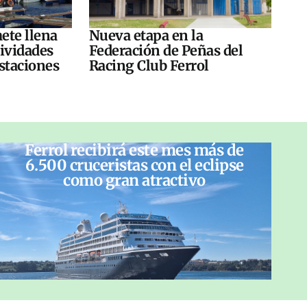
ete llena
Nueva etapa en la
tividades
Federación de Peñas del
ustaciones
Racing Club Ferrol
Ferrol recibirá este mes más de
6.500 cruceristas con el eclipse
como gran atractivo