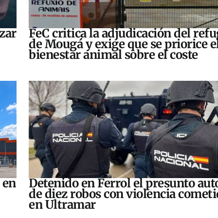
zar
FeC critica la adjudicación del refu
de Mougá y exige que se priorice e
bienestar animal sobre el coste
 en
Detenido en Ferrol el presunto aut
de diez robos con violencia comet
en Ultramar