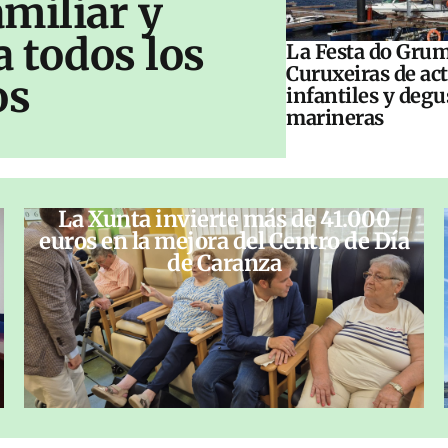
amiliar y
a todos los
La Festa do Grum
Curuxeiras de ac
os
infantiles y deg
marineras
La Xunta invierte más de 41.000
euros en la mejora del Centro de Día
de Caranza