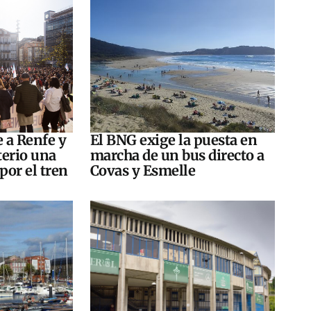
e a Renfe y
El BNG exige la puesta en
terio una
marcha de un bus directo a
por el tren
Covas y Esmelle