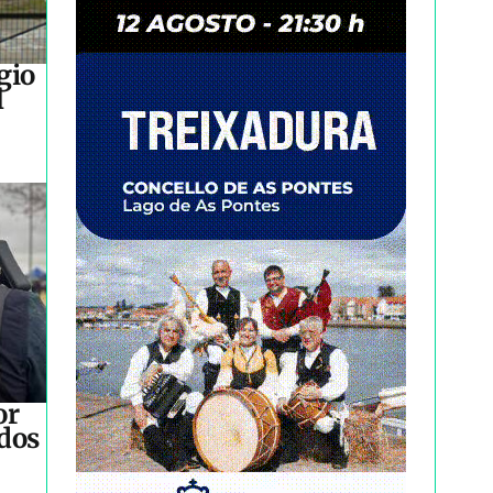
gio
l
or
idos