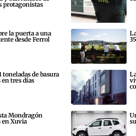
 protagonistas
bre la puerta a una
La
tente desde Ferrol
35
21 toneladas de basura
La
 en tres días
vi
co
esta Mondragón
Un
s en Xuvia
su