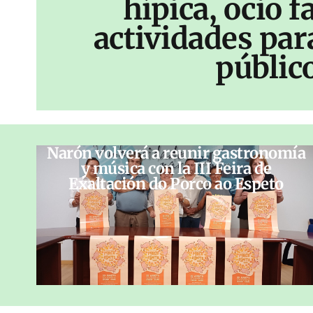
hípica, ocio f
actividades par
públic
Narón volverá a reunir gastronomía
y música con la III Feira de
Exaltación do Porco ao Espeto