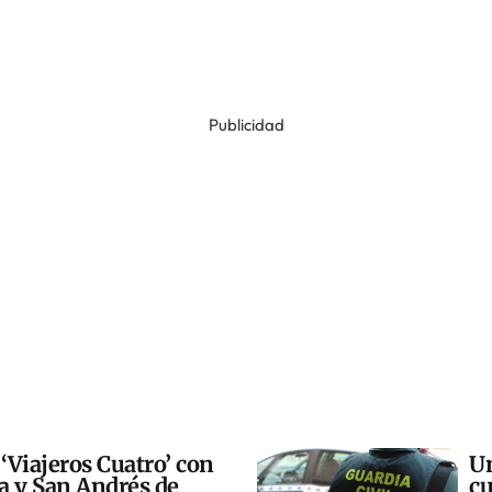
Publicidad
 ‘Viajeros Cuatro’ con
Un
ra y San Andrés de
cu