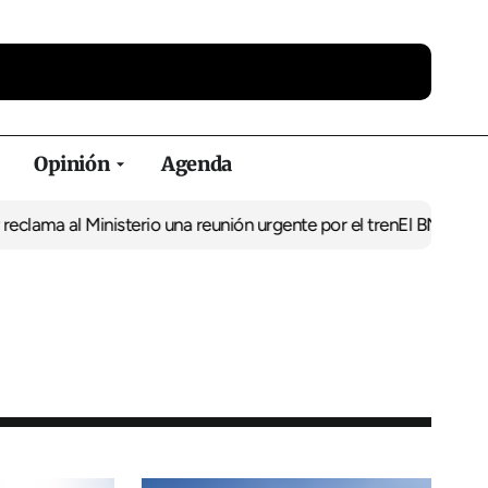
Opinión
Agenda
l Ministerio una reunión urgente por el tren
El BNG exige la puest