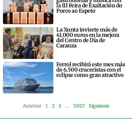
gastronomía y música con
la III Feira de Exaltación do
Porco ao Espeto
La Xunta invierte más de
41.000 euros en la mejora
del Centro de Día de
Caranza
Ferrol recibirá este mes más
de 6.500 cruceristas con el
eclipse como gran atractivo
Anterior
1
2
3
…
7.027
Siguiente