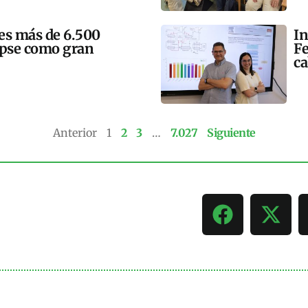
mes más de 6.500
In
lipse como gran
Fe
ca
Anterior
1
2
3
…
7.027
Siguiente