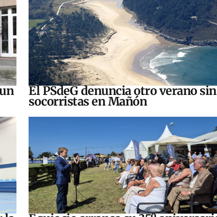
 un
El PSdeG denuncia otro verano sin
socorristas en Mañón