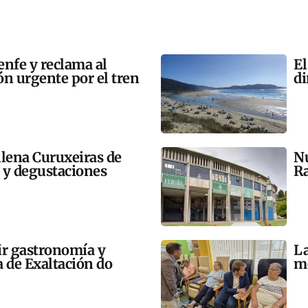
enfe y reclama al
El
n urgente por el tren
di
llena Curuxeiras de
Nu
s y degustaciones
Ra
ir gastronomía y
La
a de Exaltación do
me