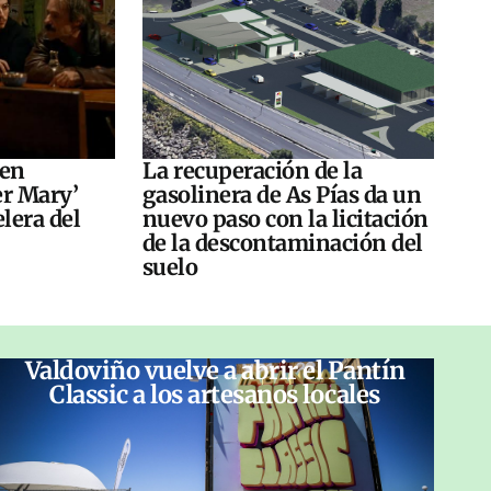
 en
La recuperación de la
er Mary’
gasolinera de As Pías da un
elera del
nuevo paso con la licitación
de la descontaminación del
suelo
Valdoviño vuelve a abrir el Pantín
Classic a los artesanos locales