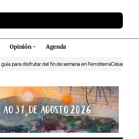
Opinión
Agenda
frutar del fin de semana en Ferrolterra
César Pita, capitán maríti