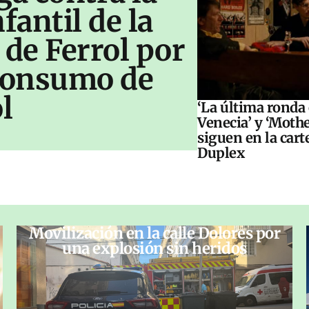
antil de la
 de Ferrol por
 consumo de
l
‘La última ronda
Venecia’ y ‘Moth
siguen en la cart
Duplex
Movilización en la calle Dolores por
una explosión sin heridos