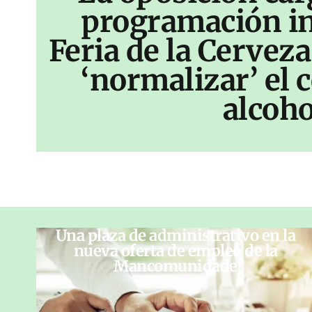
programación inf
Feria de la Cerveza
‘normalizar’ el
alcoho
Una plaza de administrativo en la
nueva oferta de empleo de la
Mancomunidade