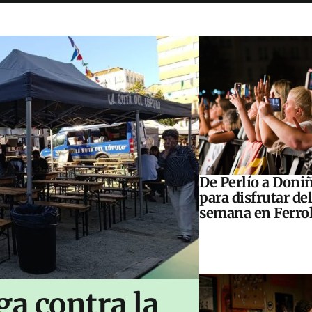
De Perlío a Doniñ
para disfrutar del
semana en Ferrol
ga contra la