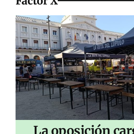
Factor X
La oposición car