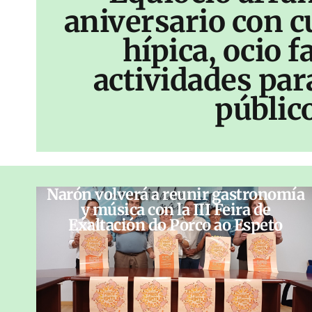
aniversario con c
hípica, ocio f
actividades par
públic
Narón volverá a reunir gastronomía
y música con la III Feira de
Exaltación do Porco ao Espeto