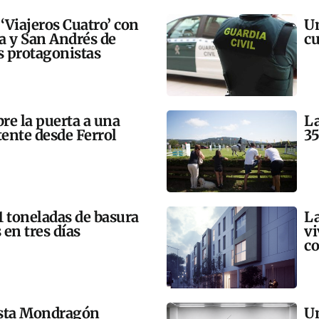
 ‘Viajeros Cuatro’ con
Un
ra y San Andrés de
cu
 protagonistas
bre la puerta a una
La
tente desde Ferrol
35
21 toneladas de basura
La
 en tres días
vi
co
esta Mondragón
Un