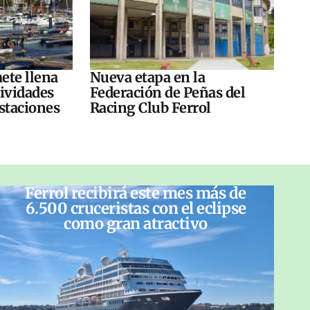
ete llena
Nueva etapa en la
tividades
Federación de Peñas del
ustaciones
Racing Club Ferrol
Ferrol recibirá este mes más de
6.500 cruceristas con el eclipse
como gran atractivo