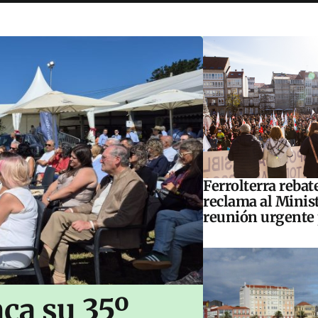
Ferrolterra rebat
reclama al Minis
reunión urgente 
ca su 35º