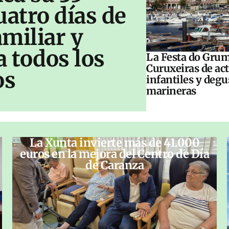
uatro días de
amiliar y
a todos los
La Festa do Grum
Curuxeiras de ac
os
infantiles y deg
marineras
La Xunta invierte más de 41.000
euros en la mejora del Centro de Día
de Caranza