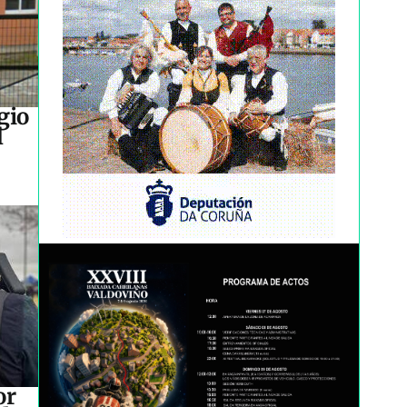
gio
l
or