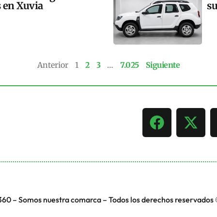
s en Xuvia
su
Anterior
1
2
3
…
7.025
Siguiente
360 – Somos nuestra comarca – Todos los derechos reservados