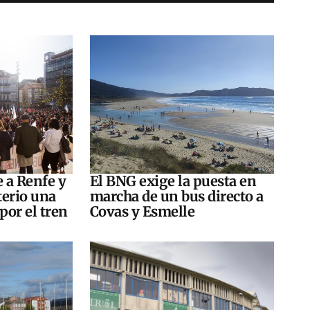
e a Renfe y
El BNG exige la puesta en
terio una
marcha de un bus directo a
por el tren
Covas y Esmelle