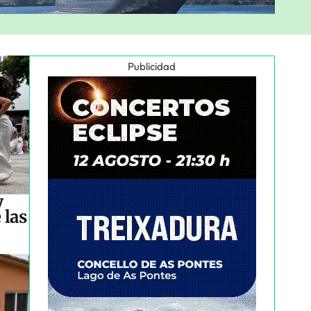
Publicidad
y
 las