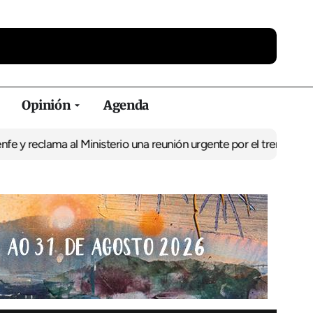
Opinión
Agenda
ma al Ministerio una reunión urgente por el tren
El BNG exige la p