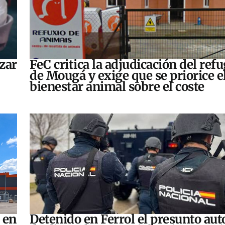
zar
FeC critica la adjudicación del refu
de Mougá y exige que se priorice e
bienestar animal sobre el coste
 en
Detenido en Ferrol el presunto aut