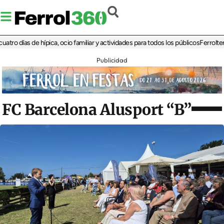
ías de hípica, ocio familiar y actividades para todos los públicos
Ferrolterra reb
Publicidad
FC Barcelona Alusport “B”