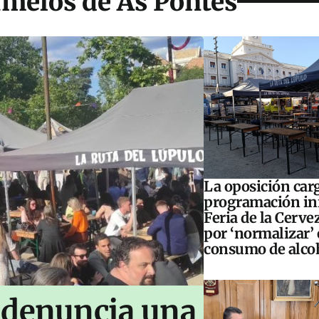
umelos de As Pontes
La oposición carg
programación inf
Feria de la Cerve
por ‘normalizar’ 
consumo de alco
 denuncia una