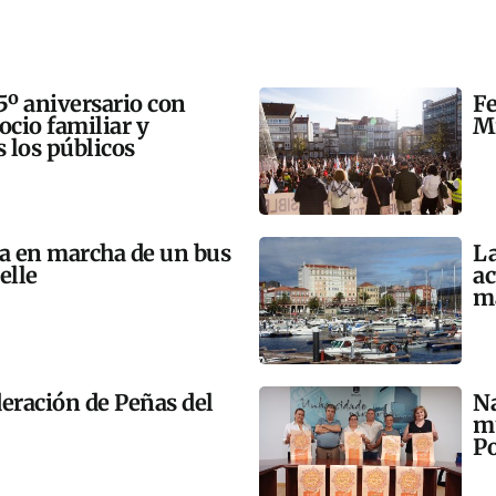
5º aniversario con
Fe
 ocio familiar y
Mi
s los públicos
ta en marcha de un bus
La
elle
ac
m
eración de Peñas del
Na
mú
Po