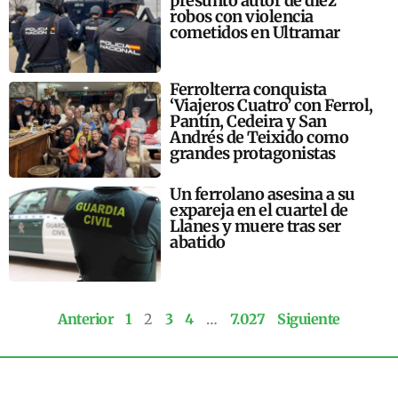
presunto autor de diez
robos con violencia
cometidos en Ultramar
Ferrolterra conquista
‘Viajeros Cuatro’ con Ferrol,
Pantín, Cedeira y San
Andrés de Teixido como
grandes protagonistas
Un ferrolano asesina a su
expareja en el cuartel de
Llanes y muere tras ser
abatido
Anterior
1
2
3
4
…
7.027
Siguiente