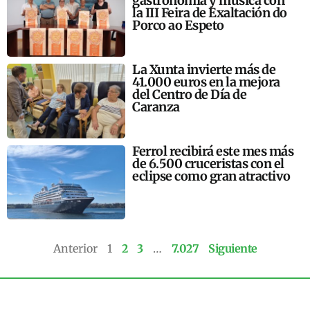
gastronomía y música con
la III Feira de Exaltación do
Porco ao Espeto
La Xunta invierte más de
41.000 euros en la mejora
del Centro de Día de
Caranza
Ferrol recibirá este mes más
de 6.500 cruceristas con el
eclipse como gran atractivo
Anterior
1
2
3
…
7.027
Siguiente