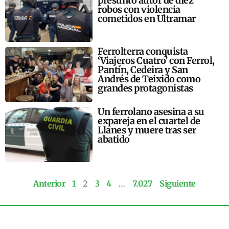
presunto autor de diez
robos con violencia
cometidos en Ultramar
Ferrolterra conquista
‘Viajeros Cuatro’ con Ferrol,
Pantín, Cedeira y San
Andrés de Teixido como
grandes protagonistas
Un ferrolano asesina a su
expareja en el cuartel de
Llanes y muere tras ser
abatido
Anterior
1
2
3
4
…
7.027
Siguiente