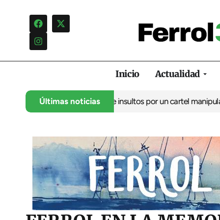
Inicio
Actualidad
uncia una campaña de insultos por un cartel manipulado
Últimas noticias
La oposi