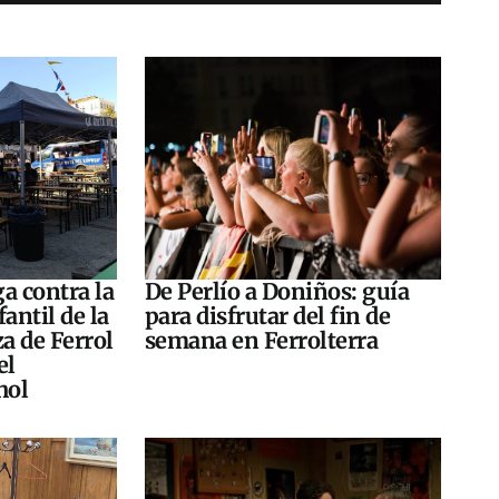
a contra la
De Perlío a Doniños: guía
antil de la
para disfrutar del fin de
za de Ferrol
semana en Ferrolterra
el
hol