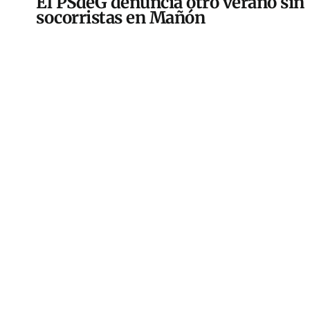
El PSdeG denuncia otro verano sin
socorristas en Mañón