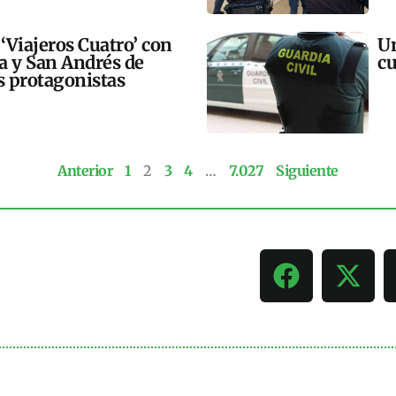
 ‘Viajeros Cuatro’ con
Un
ra y San Andrés de
cu
 protagonistas
Anterior
1
2
3
4
…
7.027
Siguiente