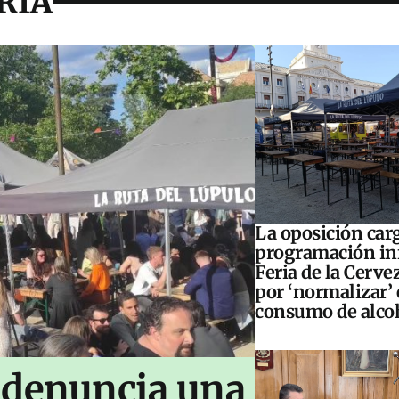
RIA
La oposición carg
programación inf
Feria de la Cerve
por ‘normalizar’ 
consumo de alco
 denuncia una