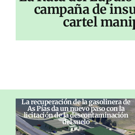
campaña de insu
cartel mani
La recuperación de la gasolinera de
As Pías da un nuevo paso con la
licitación de la descontaminación
del suelo