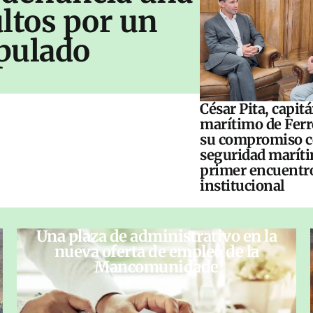
ltos por un
pulado
César Pita, capit
marítimo de Ferr
su compromiso c
seguridad maríti
primer encuentr
institucional
Una plaza de administrativo en la
nueva oferta de empleo de la
Mancomunidade