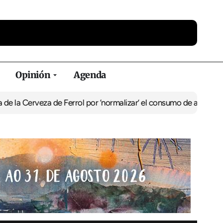
Opinión
Agenda
eza de Ferrol por ‘normalizar’ el consumo de alcohol
De Perlío a D