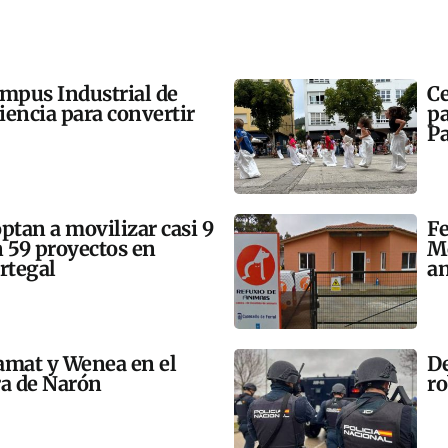
ampus Industrial de
Ce
ciencia para convertir
pa
Pa
tan a movilizar casi 9
Fe
n 59 proyectos en
Mo
rtegal
an
amat y Wenea en el
De
a de Narón
ro