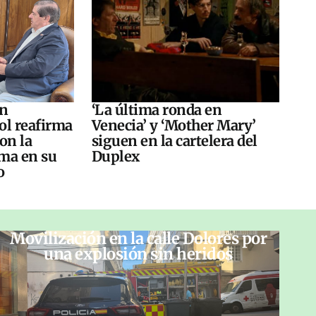
án
‘La última ronda en
ol reafirma
Venecia’ y ‘Mother Mary’
on la
siguen en la cartelera del
ma en su
Duplex
o
Movilización en la calle Dolores por
una explosión sin heridos