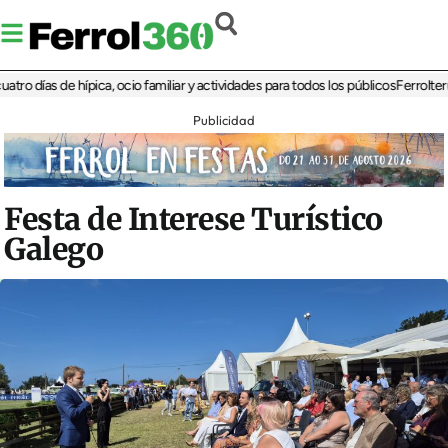
días de hípica, ocio familiar y actividades para todos los públicos
Ferrolterra re
Publicidad
Festa de Interese Turístico
Galego