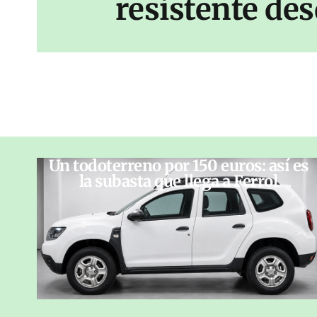
resistente des
Un todoterreno por 150 euros: así es
la subasta que llega a Ferrol