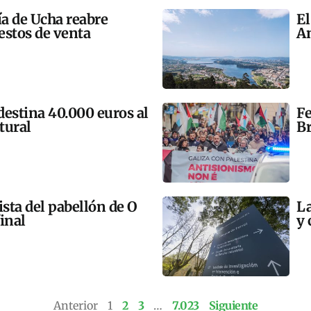
ía de Ucha reabre
El
estos de venta
An
 destina 40.000 euros al
Fe
tural
Br
ista del pabellón de O
La
final
y 
Anterior
1
2
3
…
7.023
Siguiente