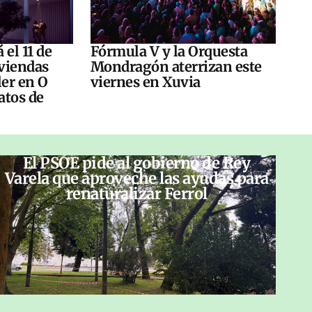
 el 11 de
Fórmula V y la Orquesta
viendas
Mondragón aterrizan este
ler en O
viernes en Xuvia
atos de
El PSOE pide al gobierno de Rey
Varela que aproveche las ayudas para
renaturalizar Ferrol