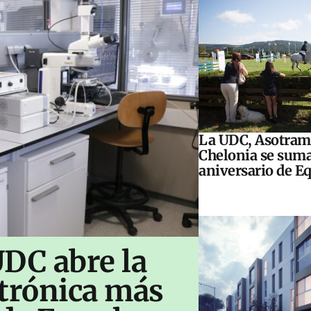
La UDC, Asotram
Chelonia se suma
aniversario de E
UDC abre la
ctrónica más