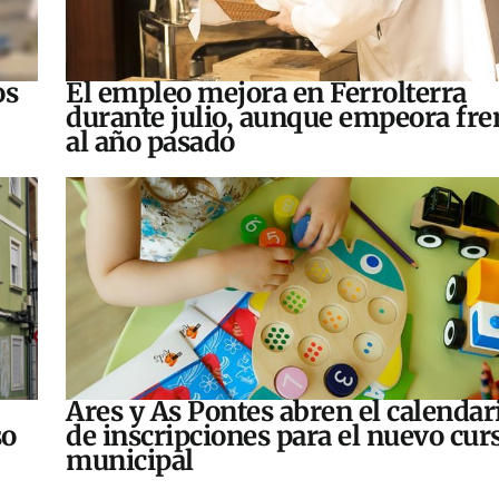
os
El empleo mejora en Ferrolterra
durante julio, aunque empeora fre
al año pasado
Ares y As Pontes abren el calendar
so
de inscripciones para el nuevo cur
municipal