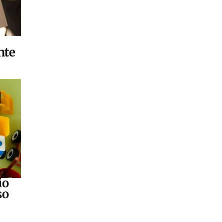
nte
io
so