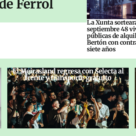
de Ferrol
La Xunta sorteará
septiembre 48 vi
públicas de alqui
Bertón con contr
siete años
El Meirasland regresa con Selecta al
frente y transporte gratuito