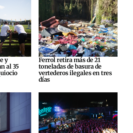
e y
Ferrol retira más de 21
n al 35
toneladas de basura de
quiocio
vertederos ilegales en tres
días