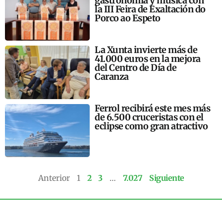
gastronomía y música con
la III Feira de Exaltación do
Porco ao Espeto
La Xunta invierte más de
41.000 euros en la mejora
del Centro de Día de
Caranza
Ferrol recibirá este mes más
de 6.500 cruceristas con el
eclipse como gran atractivo
Anterior
1
2
3
…
7.027
Siguiente