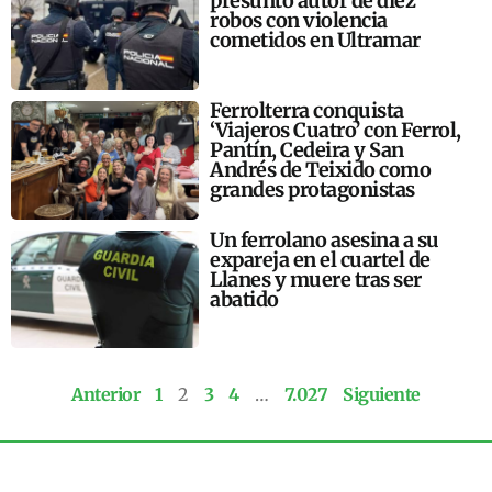
presunto autor de diez
robos con violencia
cometidos en Ultramar
Ferrolterra conquista
‘Viajeros Cuatro’ con Ferrol,
Pantín, Cedeira y San
Andrés de Teixido como
grandes protagonistas
Un ferrolano asesina a su
expareja en el cuartel de
Llanes y muere tras ser
abatido
Anterior
1
2
3
4
…
7.027
Siguiente