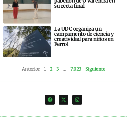
pabellón de O Val entra en
su recta final
La UDC organiza un
campamento de ciencia y
creatividad para niños en
Ferrol
Anterior
1
2
3
…
7.023
Siguiente