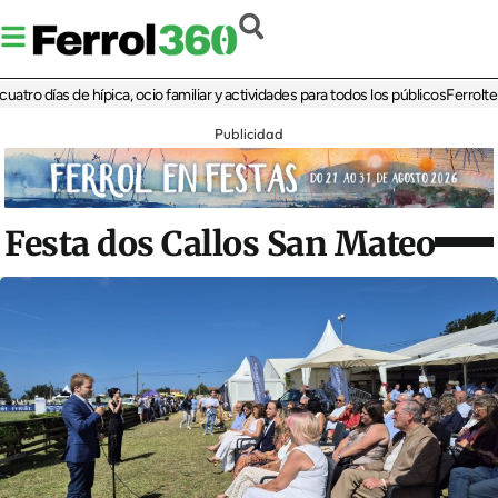
días de hípica, ocio familiar y actividades para todos los públicos
Ferrolterra re
Publicidad
Festa dos Callos San Mateo