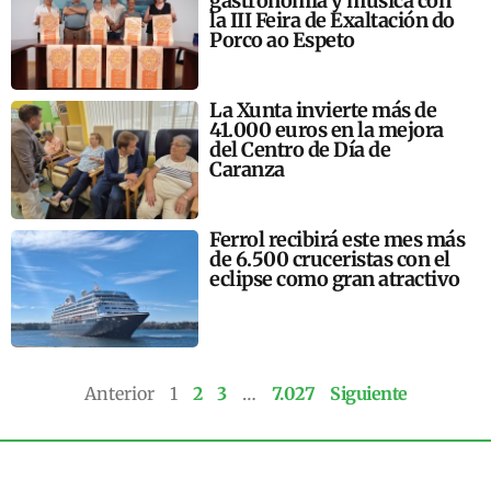
gastronomía y música con
la III Feira de Exaltación do
Porco ao Espeto
La Xunta invierte más de
41.000 euros en la mejora
del Centro de Día de
Caranza
Ferrol recibirá este mes más
de 6.500 cruceristas con el
eclipse como gran atractivo
Anterior
1
2
3
…
7.027
Siguiente