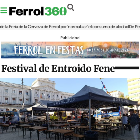
eria de la Cerveza de Ferrol por ‘normalizar’ el consumo de alcohol
De Perlío a Do
Publicidad
Festival de Entroido Fene