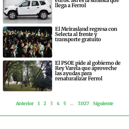
euros: así es la subasta que
llega a Ferrol
El Meirasland regresa con
Selecta al frente y
transporte gratuito
El PSOE pide al gobierno de
Rey Varela que aproveche
las ayudas para
renaturalizar Ferrol
Anterior
1
2
3
4
5
…
7.027
Siguiente