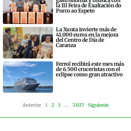
gastronomía y música con
la III Feira de Exaltación do
Porco ao Espeto
La Xunta invierte más de
41.000 euros en la mejora
del Centro de Día de
Caranza
Ferrol recibirá este mes más
de 6.500 cruceristas con el
eclipse como gran atractivo
Anterior
1
2
3
…
7.027
Siguiente