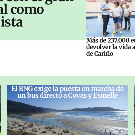
al como
ista
Más de 237.000 e
devolver la vida 
de Cariño
El BNG exige la puesta en marcha de
un bus directo a Covas y Esmelle