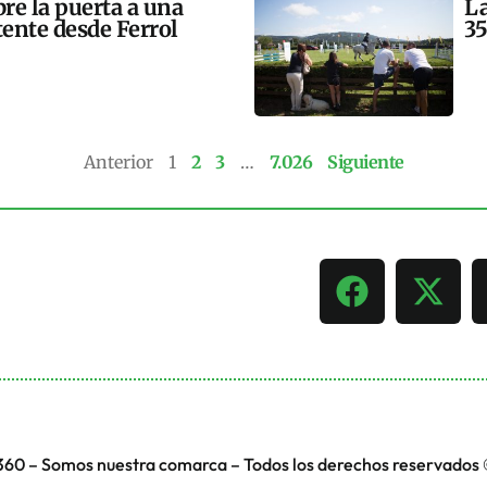
bre la puerta a una
La
tente desde Ferrol
35
Anterior
1
2
3
…
7.026
Siguiente
360 – Somos nuestra comarca – Todos los derechos reservados