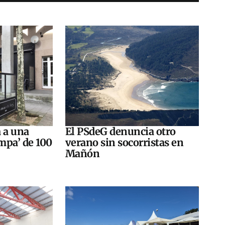
a a una
El PSdeG denuncia otro
impa’ de 100
verano sin socorristas en
Mañón