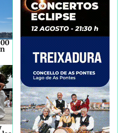
500
an
y