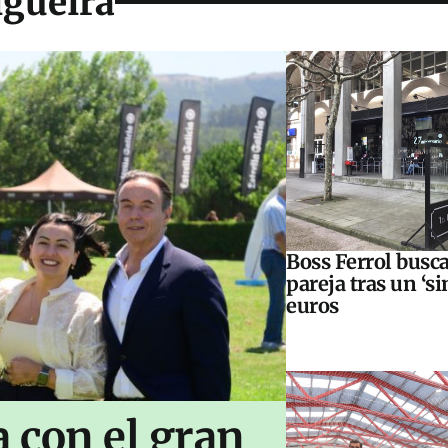
igueira
Boss Ferrol busc
pareja tras un ‘s
euros
 con el gran