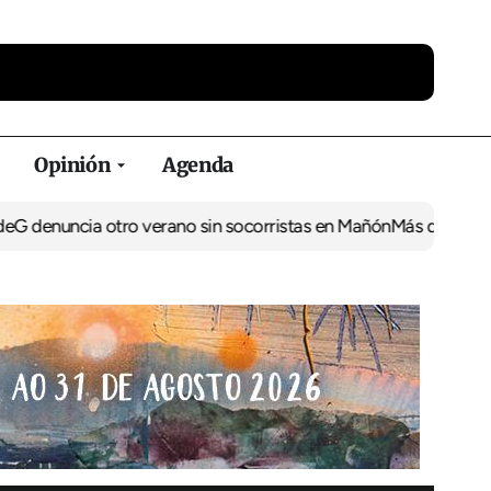
Opinión
Agenda
cia otro verano sin socorristas en Mañón
Más de 237.000 euros p