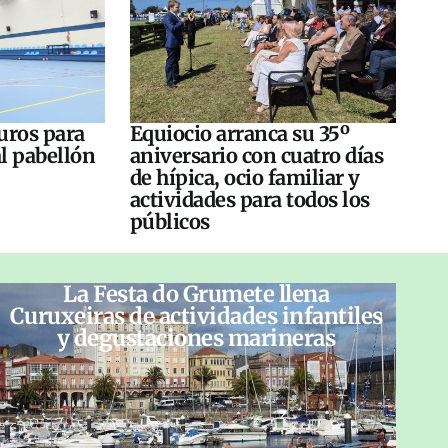
uros para
Equiocio arranca su 35º
al pabellón
aniversario con cuatro días
de hípica, ocio familiar y
actividades para todos los
públicos
La Festa do Grumete llena
Curuxeiras de actividades infantiles
y degustaciones marineras