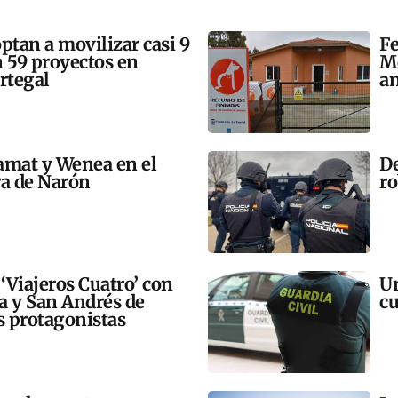
tan a movilizar casi 9
Fe
n 59 proyectos en
Mo
rtegal
an
amat y Wenea en el
De
a de Narón
ro
 ‘Viajeros Cuatro’ con
Un
ra y San Andrés de
cu
 protagonistas