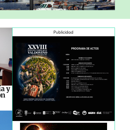
Publicidad
a y
ón