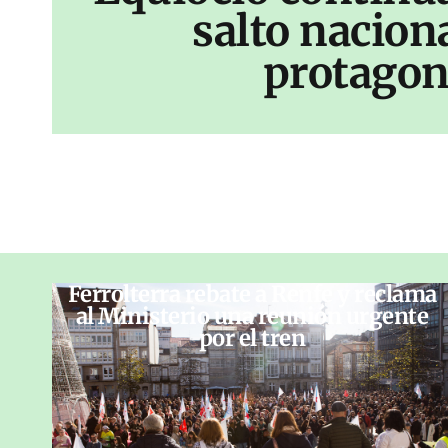
salto nacion
protagon
Ferrolterra rebate a Renfe y reclama
al Ministerio una reunión urgente
por el tren