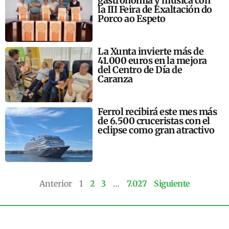
gastronomía y música con
la III Feira de Exaltación do
Porco ao Espeto
La Xunta invierte más de
41.000 euros en la mejora
del Centro de Día de
Caranza
Ferrol recibirá este mes más
de 6.500 cruceristas con el
eclipse como gran atractivo
Anterior
1
2
3
…
7.027
Siguiente