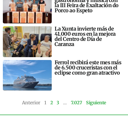
gastronomía y música con
la III Feira de Exaltación do
Porco ao Espeto
La Xunta invierte más de
41.000 euros en la mejora
del Centro de Día de
Caranza
Ferrol recibirá este mes más
de 6.500 cruceristas con el
eclipse como gran atractivo
Anterior
1
2
3
…
7.027
Siguiente