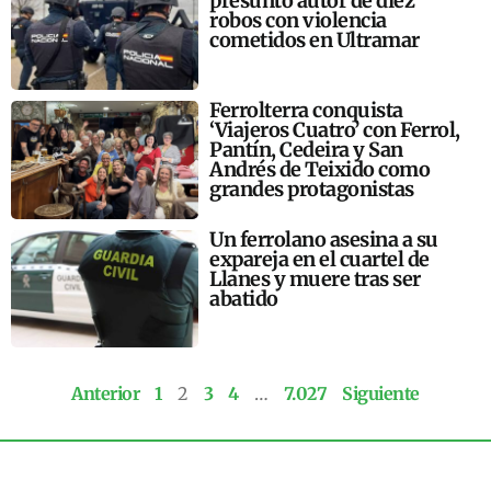
presunto autor de diez
robos con violencia
cometidos en Ultramar
Ferrolterra conquista
‘Viajeros Cuatro’ con Ferrol,
Pantín, Cedeira y San
Andrés de Teixido como
grandes protagonistas
Un ferrolano asesina a su
expareja en el cuartel de
Llanes y muere tras ser
abatido
Anterior
1
2
3
4
…
7.027
Siguiente