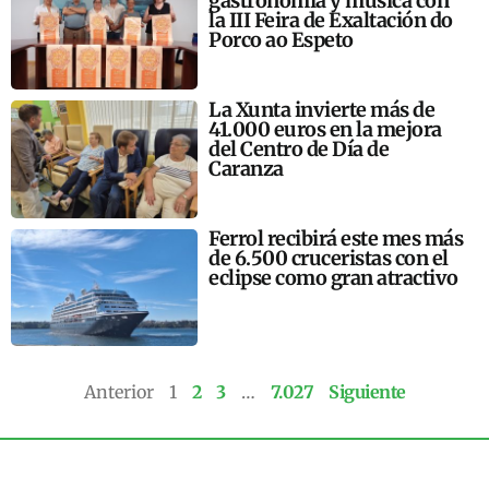
gastronomía y música con
la III Feira de Exaltación do
Porco ao Espeto
La Xunta invierte más de
41.000 euros en la mejora
del Centro de Día de
Caranza
Ferrol recibirá este mes más
de 6.500 cruceristas con el
eclipse como gran atractivo
Anterior
1
2
3
…
7.027
Siguiente