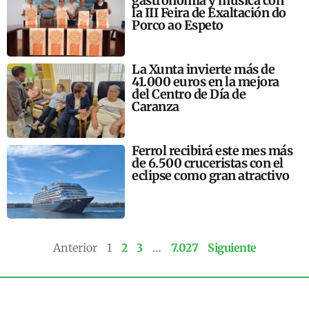
gastronomía y música con
la III Feira de Exaltación do
Porco ao Espeto
La Xunta invierte más de
41.000 euros en la mejora
del Centro de Día de
Caranza
Ferrol recibirá este mes más
de 6.500 cruceristas con el
eclipse como gran atractivo
Anterior
1
2
3
…
7.027
Siguiente