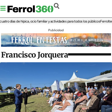
días de hípica, ocio familiar y actividades para todos los públicos
Ferrolterra re
Publicidad
Francisco Jorquera