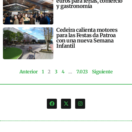
euros para ferias, comercio
y gastronomía
Cedeira calienta motores
para las Festas da Patroa
con una nueva Semana
Infantil
Anterior
1
2
3
4
…
7.023
Siguiente