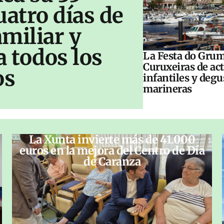
uatro días de
amiliar y
a todos los
La Festa do Grum
Curuxeiras de ac
os
infantiles y deg
marineras
La Xunta invierte más de 41.000
euros en la mejora del Centro de Día
de Caranza