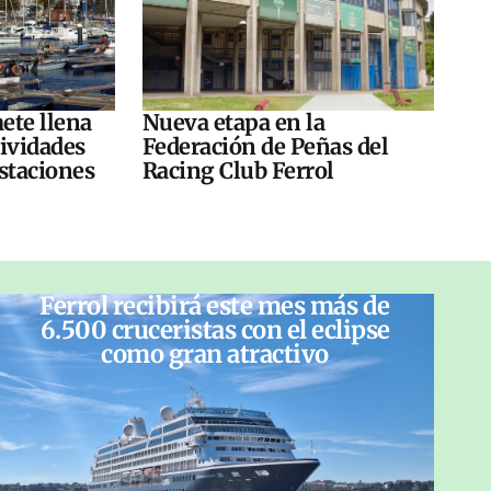
ete llena
Nueva etapa en la
tividades
Federación de Peñas del
ustaciones
Racing Club Ferrol
Ferrol recibirá este mes más de
6.500 cruceristas con el eclipse
como gran atractivo