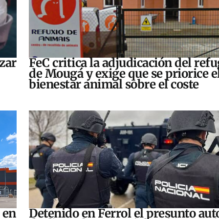
zar
FeC critica la adjudicación del refu
de Mougá y exige que se priorice e
bienestar animal sobre el coste
 en
Detenido en Ferrol el presunto aut