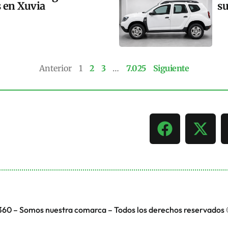
s en Xuvia
su
Anterior
1
2
3
…
7.025
Siguiente
360 – Somos nuestra comarca – Todos los derechos reservados