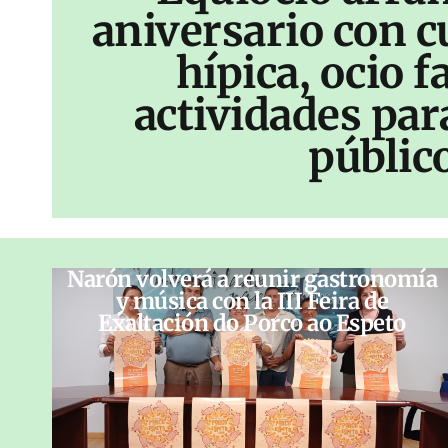
aniversario con c
hípica, ocio f
actividades par
públic
Narón volverá a reunir gastronomía
y música con la III Feira de
Exaltación do Porco ao Espeto