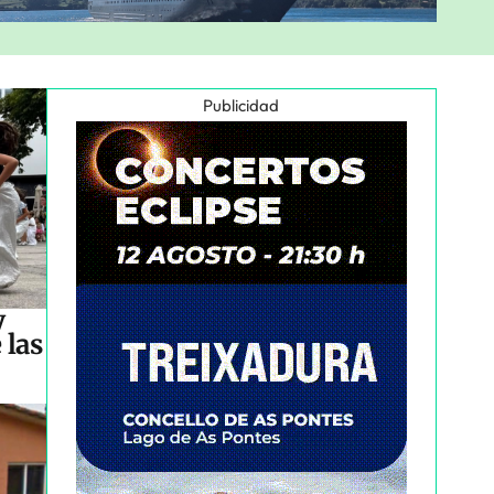
Publicidad
y
 las