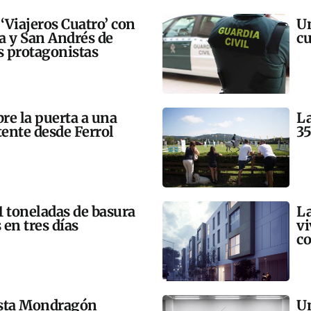
 ‘Viajeros Cuatro’ con
Un
ra y San Andrés de
cu
 protagonistas
bre la puerta a una
La
tente desde Ferrol
35
21 toneladas de basura
La
 en tres días
vi
co
esta Mondragón
Un