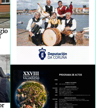
gio
l
or