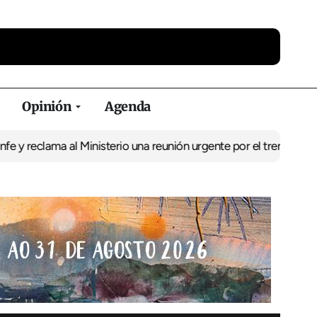
Opinión
Agenda
ma al Ministerio una reunión urgente por el tren
El BNG exige la p