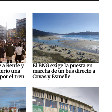
e a Renfe y
El BNG exige la puesta en
terio una
marcha de un bus directo a
por el tren
Covas y Esmelle