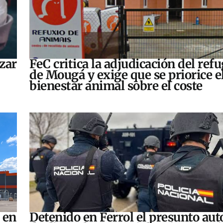
zar
FeC critica la adjudicación del refu
de Mougá y exige que se priorice e
bienestar animal sobre el coste
 en
Detenido en Ferrol el presunto aut