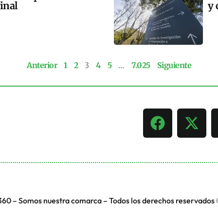
final
y 
Anterior
1
2
3
4
5
…
7.025
Siguiente
360 – Somos nuestra comarca – Todos los derechos reservados