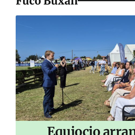
Fuco Buxán
Equiocio arran