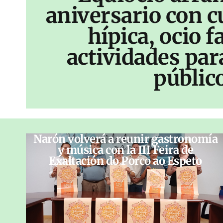
aniversario con c
hípica, ocio f
actividades par
públic
Narón volverá a reunir gastronomía
y música con la III Feira de
Exaltación do Porco ao Espeto