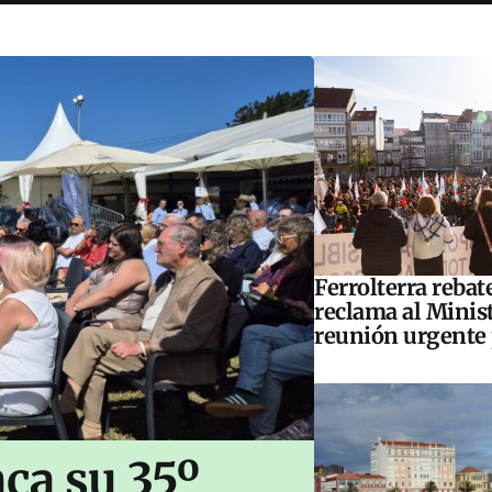
Ferrolterra rebat
reclama al Minis
reunión urgente 
ca su 35º