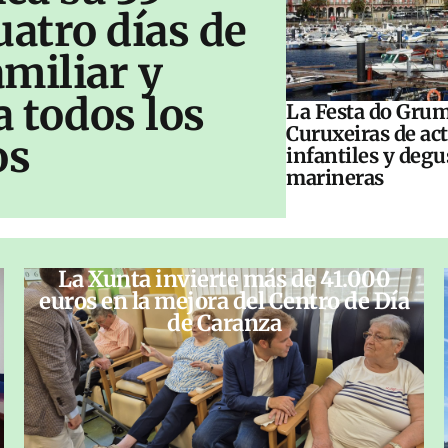
uatro días de
amiliar y
a todos los
La Festa do Grum
Curuxeiras de ac
os
infantiles y deg
marineras
La Xunta invierte más de 41.000
euros en la mejora del Centro de Día
de Caranza