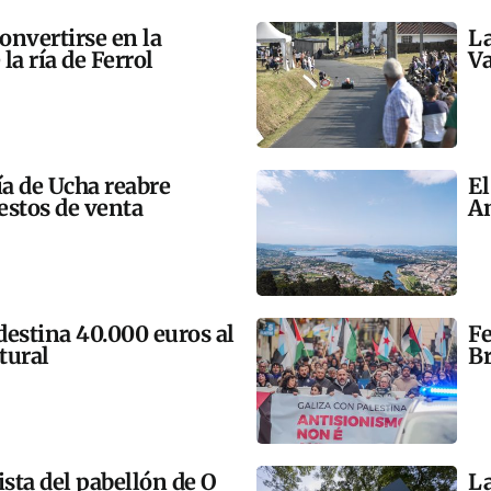
onvertirse en la
La
la ría de Ferrol
Va
ía de Ucha reabre
El
estos de venta
An
 destina 40.000 euros al
Fe
tural
Br
ista del pabellón de O
La