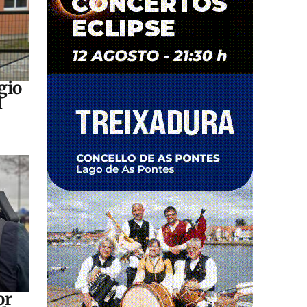
gio
l
or