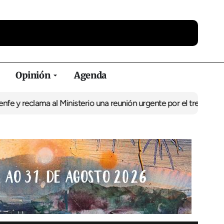
Opinión
Agenda
ama al Ministerio una reunión urgente por el tren
El BNG exige la 