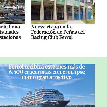
ete llena
Nueva etapa en la
tividades
Federación de Peñas del
ustaciones
Racing Club Ferrol
Ferrol recibirá este mes más de
6.500 cruceristas con el eclipse
como gran atractivo