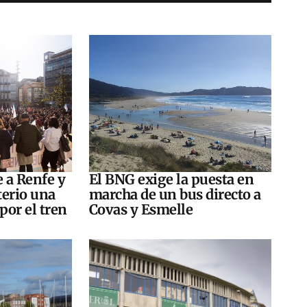
e a Renfe y
El BNG exige la puesta en
terio una
marcha de un bus directo a
por el tren
Covas y Esmelle